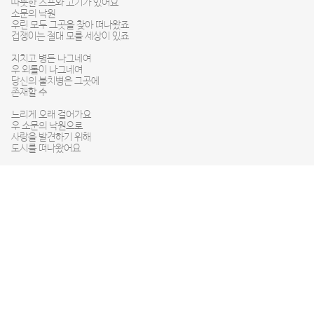
따뜻한 스프와 고기가 있어요
소문의 낙원
우린 모두 그곳을 찾아 떠나왔죠
겁쟁이는 절대 모를 세상이 있죠
지치고 병든 나그네여
우 외톨이 나그네여
당신의 불치병은 그곳에
존재할 수
느리게 오래 걸어가요
우 소문의 낙원으로
사랑을 발견하기 위해
도시를 떠나왔어요