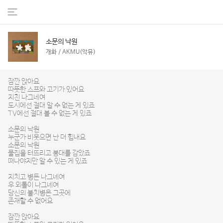
소문의 낙원
개화 / AKMU(악뮤)
잠깐 앉아요
따뜻한 스프와 고기가 있어요
지친 나그네여
도시에선 절대 알 수 없는 게 있죠
TV에선 절대 볼 수 없는 게 있죠
소문의 낙원
누군가 비웃으면 난 더 힘내요
소문의 낙원
물집을 터뜨리고 붕대를 감았죠
떠나야지만 알 수 있는 게 있죠
지치고 병든 나그네여
우 외톨이 나그네여
당신의 불치병은 그곳에
존재할 수 없어요
잠깐 앉아요